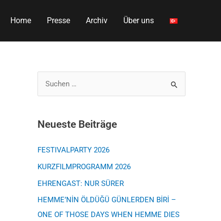
Home
Presse
Archiv
Über uns
S
u
c
Neueste Beiträge
h
e
FESTIVALPARTY 2026
n
KURZFILMPROGRAMM 2026
n
EHRENGAST: NUR SÜRER
a
HEMME’NİN ÖLDÜĞÜ GÜNLERDEN BİRİ –
c
ONE OF THOSE DAYS WHEN HEMME DIES
h