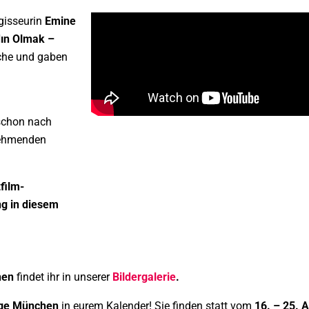
gisseurin
Emine
ın Olmak –
nche und gaben
schon nach
nehmenden
film-
ng in diesem
hen
findet ihr in unserer
Bildergalerie
.
age München
in eurem Kalender! Sie finden statt vom
16. – 25. A