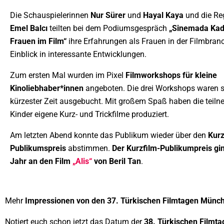
Die Schauspielerinnen
Nur Sürer
und
Hayal Kaya
und die Re
Emel Balcı
teilten bei dem Podiumsgespräch
„Sinemada Kad
Frauen im Film“
ihre Erfahrungen als Frauen in der Filmbra
Einblick in interessante Entwicklungen.
Zum ersten Mal wurden im Pixel
Filmworkshops für kleine
Kinoliebhaber*innen
angeboten. Die drei Workshops waren 
kürzester Zeit ausgebucht. Mit großem Spaß haben die teil
Kinder eigene Kurz- und Trickfilme produziert.
Am letzten Abend konnte das Publikum wieder über den
Kurz
Publikumspreis
abstimmen.
Der Kurzfilm-Publikumpreis gi
Jahr an den Film
„Alis“
von Beril Tan
.
Mehr
Impressionen von den 37. Türkischen Filmtagen Münc
Notiert euch schon jetzt das Datum der
38. Türkischen Filmt