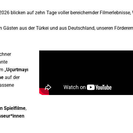
 2026 blicken auf zehn Tage voller bereichernder Filmerlebnisse
n Gästen aus der Türkei und aus Deutschland, unseren Fördere
chner
nnte
m „
Uçurtmayı
ne
auf der
lassene
n Spielfilme
,
sseur*innen