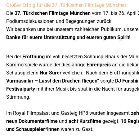
Großer Erfolg für die 37. Türkischen Filmtage München
Die
37. Türkischen Filmtage München
vom 17. bis 26. April
Podiumsdiskussionen und Begegnungen zurück.
Wir bedanken uns bei unserem zahlreichen Publikum, unsere
Danke für euere Unterstützung und eueren guten Spirit
!
Bei der
Eröffnung
im voll besetzten Schauspielhaus der Mün
Kammerspiele wurde der diesjährige
Ehrenpreis
an die beka
Schauspielerin
Nur Sürer
verliehen. Nach dem Eröffnungsfil
Vurmasınlar – Lasst den Drachen fliegen“
sorgte
DJ Funshi
Festivalparty
mit ihrer Musik bis spät in die Nacht für ausge
Stimmung.
Im Royal Filmpalast und Gasteig HP8 wurden insgesamt
zeh
neun Dokumentarfilme
und
acht Kurzfilme
gezeigt.
16 Regi
und Schauspieler*innen
waren zu Gast.