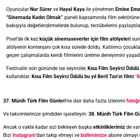
Oyuncular
Nur Sürer
ve
Hayal Kaya
ile yönetmen
Emine Emel
“Sinemada Kadın Olmak”
paneli kapsamında film sektörüne 
bakışıyla değerlendirmelerde bulunup, tecrübelerini paylaştıla
Pixel’de ilk kez
küçük sinemaseverler için film atölyeleri
sun
atölyenin kontenjanı çok kısa sürede doldu. Katılımcı çocuklar
geçen çalışmalarda kendi filmlerini üretme deneyimini yaşadı
Festivalin son gününde ise seyirciler,
Kısa Film Seyirci Ödülü
kullandılar.
Kısa Film Seyirci Ödülü bu yıl Beril Tan’ın filmi
“A
37. Münih Türk Film Günleri
‘ne dair daha fazla izlenimi
fotoğr
Ve takvimlerinize şimdiden işaretleyin:
38. Münih Türk Film Gü
Ancak o vakte kadar sizi bekleyen başka
etkinliklerimiz
de var.
Bizi
Instagram
’dan takip etmeyi ve
bültenimize
abone olmayı u