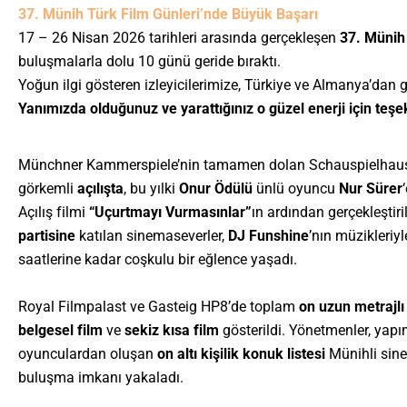
37. Münih Türk Film Günleri’nde Büyük Başarı
17 – 26 Nisan 2026 tarihleri arasında gerçekleşen
37. Münih
buluşmalarla dolu 10 günü geride bıraktı.
Yoğun ilgi gösteren izleyicilerimize, Türkiye ve Almanya’dan 
Yanımızda olduğunuz ve yarattığınız o güzel enerji için teşe
Münchner Kammerspiele’nin tamamen dolan Schauspielhau
görkemli
açılışta
, bu yılki
Onur Ödülü
ünlü oyuncu
Nur Sürer
Açılış filmi
“Uçurtmayı Vurmasınlar”
ın ardından gerçekleştir
partisine
katılan sinemaseverler,
DJ Funshine
’nın müzikleriy
saatlerine kadar coşkulu bir eğlence yaşadı.
Royal Filmpalast ve Gasteig HP8’de toplam
on uzun metrajlı
belgesel film
ve
sekiz kısa film
gösterildi. Yönetmenler, yapı
oyunculardan oluşan
on altı kişilik konuk listesi
Münihli sine
buluşma imkanı yakaladı.