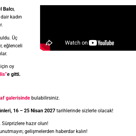
 Balcı
,
dair kadın
r.
uldu. Üç
, eğlenceli
lar.
için oy
lis”
e gitti.
af galerisinde
bulabilirsiniz.
nleri, 16 – 25 Nisan 2027
tarihlerinde sizlerle olacak!
 Sürprizlere hazır olun!
nutmayın; gelişmelerden haberdar kalın!