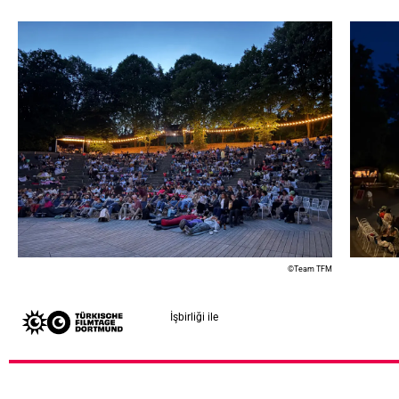
©Team TFM
İşbirliği ile