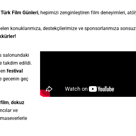
 Türk Film Günleri
, hepimizi zenginleştiren film deneyimleri, atölye
gelen konuklarımıza, destekçilerimize ve sponsorlarımıza sonsuz 
kkürler!
s salonundaki
‘e takdim edildi.
ilen
festival
le gecenin geç
 film
,
dokuz
mcılar ve
maseverlerle