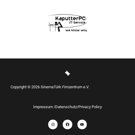
Copyright © 2026 SinemaTürk Fimzentrum e.V.
Impressum /Datenschutz/Privacy Policy
I
F
Y
n
a
o
s
c
u
t
e
t