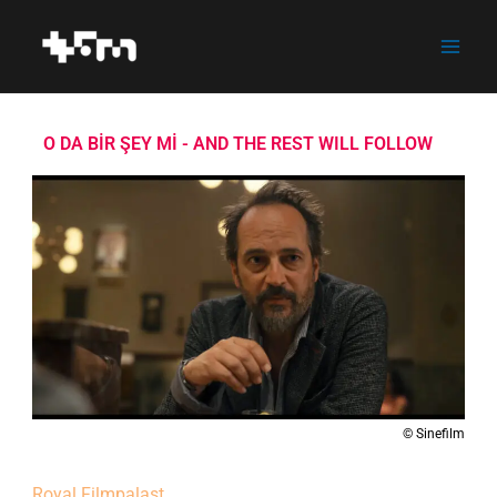
Zum
Inhalt
springen
O DA BİR ŞEY Mİ - AND THE REST WILL FOLLOW
© Sinefilm
Royal Filmpalast