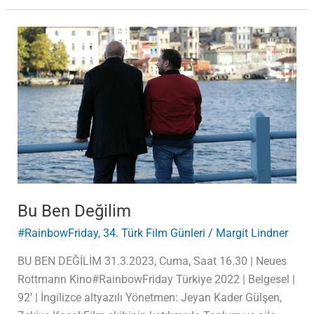
Bu
Ben
Değilim
Bu Ben Değilim
#RainbowFriday
,
34. Türk Film Günleri
/
Margit Lindner
BU BEN DEĞİLİM 31.3.2023, Cuma, Saat 16.30 | Neues
Rottmann Kino#RainbowFriday Türkiye 2022 | Belgesel |
92’ | İngilizce altyazılı Yönetmen: Jeyan Kader Gülşen,