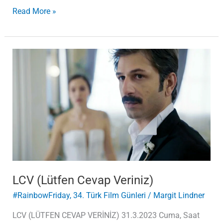
Read More »
LCV
(Lütfen
Cevap
Veriniz)
LCV (Lütfen Cevap Veriniz)
#RainbowFriday
,
34. Türk Film Günleri
/
Margit Lindner
LCV (LÜTFEN CEVAP VERİNİZ) 31.3.2023 Cuma, Saat