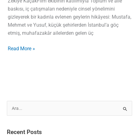
Zekiye KaçakFilm ekibinin katılımıyla Toplum ve aile
baskısı, iç çatışmaları nedeniyle cinsel yönelimini
gizleyerek bir kadınla evlenen geylerin hikâyesi: Mustafa,
Mehmet ve Yusuf, küçük şehirlerden İstanbul’a göç
etmiş, muhafazakâr ailelerden gelen üç
Read More »
S
e
a
Recent Posts
r