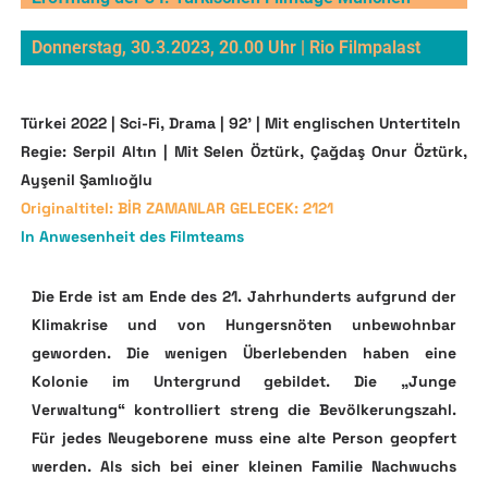
Donnerstag, 30.3.2023, 20.00 Uhr | Rio Filmpalast
Türkei 2022 | Sci-Fi, Drama | 92’ | Mit englischen Untertiteln
Regie: Serpil Altın | Mit Selen Öztürk, Çağdaş Onur Öztürk,
Ayşenil Şamlıoğlu
Originaltitel: BİR ZAMANLAR GELECEK: 2121
In Anwesenheit des Filmteams
Die Erde ist am Ende des 21. Jahrhunderts aufgrund der
Klimakrise und von Hungersnöten unbewohnbar
geworden. Die wenigen Überlebenden haben eine
Kolonie im Untergrund gebildet. Die „Junge
Verwaltung“ kontrolliert streng die Bevölkerungszahl.
Für jedes Neugeborene muss eine alte Person geopfert
werden.
Als sich bei einer kleinen Familie Nachwuchs