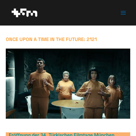
Zum
Inhalt
springen
ONCE UPON A TIME IN THE FUTURE: 2121
Eröffnung der 34. Türkischen Filmtage München