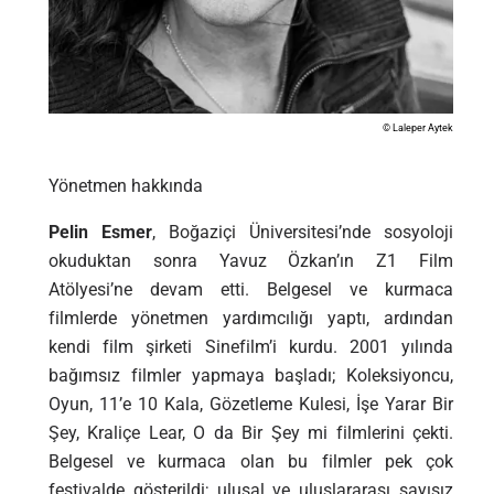
© Laleper Aytek
Yönetmen hakkında
Pelin Esmer
, Boğaziçi Üniversitesi’nde sosyoloji
okuduktan sonra Yavuz Özkan’ın Z1 Film
Atölyesi’ne devam etti. Belgesel ve kurmaca
filmlerde yönetmen yardımcılığı yaptı, ardından
kendi film şirketi Sinefilm’i kurdu. 2001 yılında
bağımsız filmler yapmaya başladı; Koleksiyoncu,
Oyun, 11’e 10 Kala, Gözetleme Kulesi, İşe Yarar Bir
Şey, Kraliçe Lear, O da Bir Şey mi filmlerini çekti.
Belgesel ve kurmaca olan bu filmler pek çok
festivalde gösterildi; ulusal ve uluslararası sayısız