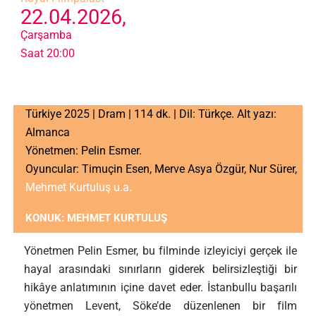
22.04.2026,
Çarşamba
Saat 20:00
Türkiye 2025 | Dram | 114 dk. | Dil: Türkçe. Alt yazı:
Almanca
Yönetmen: Pelin Esmer.
Oyuncular: Timuçin Esen, Merve Asya Özgür, Nur Sürer,
Mehmet Kurtuluş u.a.
KONUK: MEHMET KURTULUŞ
Yönetmen Pelin Esmer, bu filminde izleyiciyi gerçek ile
hayal arasındaki sınırların giderek belirsizleştiği bir
hikâye anlatımının içine davet eder. İstanbullu başarılı
yönetmen Levent, Söke’de düzenlenen bir film