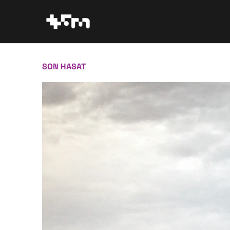
İçeriğe
atla
SON HASAT