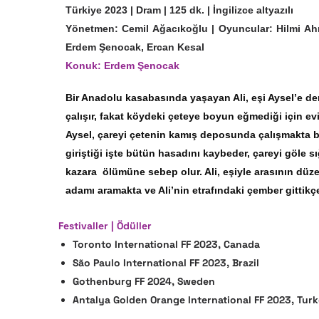
Türkiye 2023 | Dram | 125 dk. | İngilizce altyazılı
Yönetmen: Cemil Ağacıkoğlu | Oyuncular: Hilmi Ah
Erdem Şenocak, Ercan Kesal
Konuk: Erdem Şenocak
Bir Anadolu kasabasında yaşayan Ali, eşi Aysel’e de
çalışır, fakat köydeki çeteye boyun eğmediği için ev
Aysel, çareyi çetenin kamış deposunda çalışmakta bul
giriştiği işte bütün hasadını kaybeder, çareyi göle 
kazara ölümüne sebep olur. Ali, eşiyle arasının düz
adamı aramakta ve Ali’nin etrafındaki çember gittikç
Festivaller | Ödüller
Toronto International FF 2023, Canada
São Paulo International FF 2023, Brazil
Gothenburg FF 2024, Sweden
Antalya Golden Orange International FF 2023, Tur