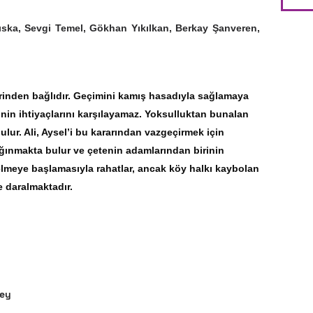
ıska, Sevgi Temel, Gökhan Yıkılkan, Berkay Şanveren,
rinden bağlıdır. Geçimini kamış hasadıyla sağlamaya
inin ihtiyaçlarını karşılayamaz. Yoksulluktan bunalan
ur. Ali, Aysel’i bu kararından vazgeçirmek için
sığınmakta bulur ve çetenin adamlarından birinin
elmeye başlamasıyla rahatlar, ancak köy halkı kaybolan
e daralmaktadır.
key