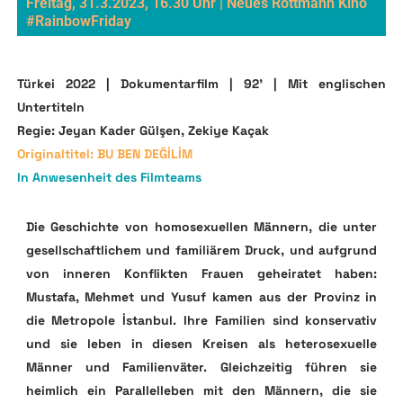
Freitag, 31.3.2023, 16.30 Uhr | Neues Rottmann Kino
#RainbowFriday
Türkei 2022 | Dokumentarfilm | 92’ | Mit englischen
Untertiteln
Regie: Jeyan Kader Gülşen, Zekiye Kaçak
Originaltitel: BU BEN DEĞİLİM
In Anwesenheit des Filmteams
Die Geschichte von homosexuellen Männern, die unter
gesellschaftlichem und familiärem Druck, und aufgrund
von inneren Konflikten Frauen geheiratet haben:
Mustafa, Mehmet und Yusuf kamen aus der Provinz in
die Metropole İstanbul. Ihre Familien sind konservativ
und sie leben in diesen Kreisen als heterosexuelle
Männer und Familienväter. Gleichzeitig führen sie
heimlich ein Parallelleben mit den Männern, die sie