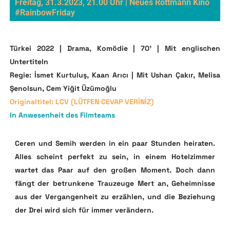
Freitag, 31.3.2023, 21.00 Uhr | Neues Rottmann Kino
#RainbowFriday
Türkei 2022 | Drama, Komödie | 70’ | Mit englischen
Untertiteln
Regie: İsmet Kurtuluş, Kaan Arıcı | Mit Ushan Çakır, Melisa
Şenolsun, Cem Yiğit Üzümoğlu
Originaltitel: LCV (LÜTFEN CEVAP VERİNİZ)
In Anwesenheit des Filmteams
Ceren und Semih werden in ein paar Stunden heiraten.
Alles scheint perfekt zu sein, in einem Hotelzimmer
wartet das Paar auf den großen Moment. Doch dann
fängt der betrunkene Trauzeuge Mert an, Geheimnisse
aus der Vergangenheit zu erzählen, und die Beziehung
der Drei wird sich für immer verändern.