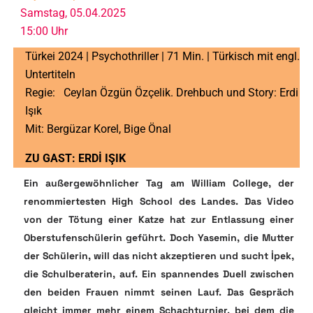
Samstag, 05.04.2025
15:00 Uhr
Türkei 2024 | Psychothriller | 71 Min. | Türkisch mit engl.
Untertiteln
Regie: Ceylan Özgün Özçelik. Drehbuch und Story: Erdi
Işık
Mit: Bergüzar Korel, Bige Önal
ZU GAST: ERDİ IŞIK
Ein außergewöhnlicher Tag am William College, der
renommiertesten High School des Landes. Das Video
von der Tötung einer Katze hat zur Entlassung einer
Oberstufenschülerin geführt. Doch Yasemin, die Mutter
der Schülerin, will das nicht akzeptieren und sucht İpek,
die Schulberaterin, auf. Ein spannendes Duell zwischen
den beiden Frauen nimmt seinen Lauf. Das Gespräch
gleicht immer mehr einem Schachturnier, bei dem die