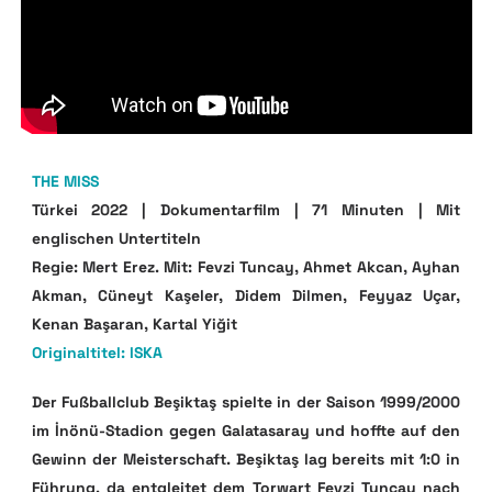
THE MISS
Türkei 2022 | Dokumentarfilm | 71 Minuten | Mit
englischen Untertiteln
Regie: Mert Erez. Mit: Fevzi Tuncay, Ahmet Akcan, Ayhan
Akman, Cüneyt Kaşeler, Didem Dilmen, Feyyaz Uçar,
Kenan Başaran, Kartal Yiğit
Originaltitel: ISKA
Der Fußballclub Beşiktaş spielte in der Saison 1999/2000
im İnönü-Stadion gegen Galatasaray und hoffte auf den
Gewinn der Meisterschaft. Beşiktaş lag bereits mit 1:0 in
Führung, da entgleitet dem Torwart Fevzi Tuncay nach