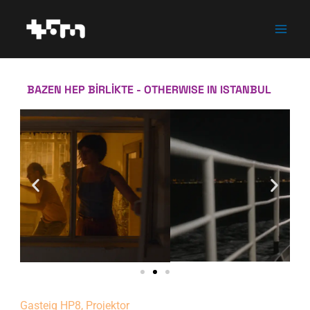
Zum
Inhalt
springen
BAZEN HEP BİRLİKTE - OTHERWISE IN ISTANBUL
Gasteig HP8, Projektor