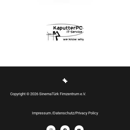
Copyright © 2026 SinemaTürk Fimzentrum e.V.
Impressum /Datenschutz/Privacy Policy
I
F
Y