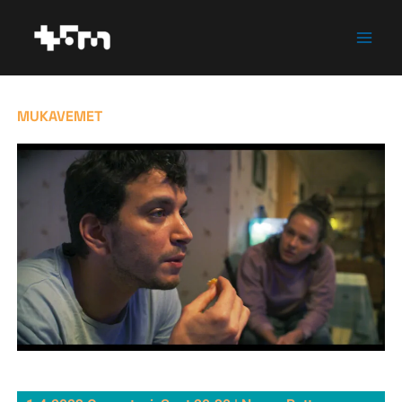
İçeriğe
atla
MUKAVEMET