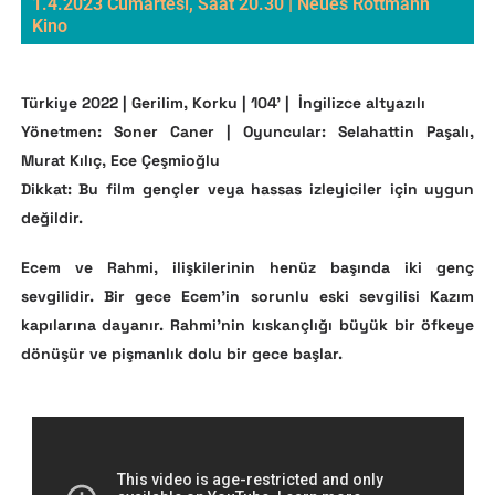
1.4.2023 Cumartesi, Saat 20.30 | Neues Rottmann
Kino
Türkiye 2022 | Gerilim, Korku | 104’ |
İngilizce altyazılı
Yönetmen: Soner Caner | Oyuncular: Selahattin Paşalı,
Murat Kılıç, Ece Çeşmioğlu
Dikkat: Bu film gençler veya hassas izleyiciler için uygun
değildir.
Ecem ve Rahmi, ilişkilerinin henüz başında iki genç
sevgilidir. Bir gece Ecem’in sorunlu eski sevgilisi Kazım
kapılarına dayanır. Rahmi’nin kıskançlığı büyük bir öfkeye
dönüşür ve pişmanlık dolu bir gece başlar.