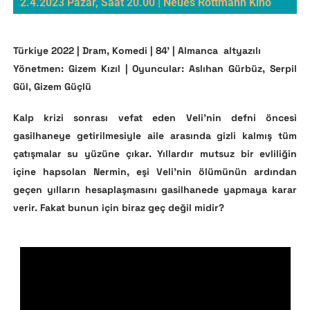
2.4.2023 Pazar, Saat 20.00 | Neues Rottmann Kino
Türkiye 2022 | Dram, Komedi | 84’ | Almanca
altyazılı
Yönetmen: Gizem Kızıl | Oyuncular: Aslıhan Gürbüz, Serpil
Gül, Gizem Güçlü
Kalp krizi sonrası vefat eden Veli’nin defni öncesi
gasilhaneye getirilmesiyle aile arasında gizli kalmış tüm
çatışmalar su yüzüne çıkar. Yıllardır mutsuz bir evliliğin
içine hapsolan Nermin, eşi Veli’nin ölümünün ardından
geçen yılların hesaplaşmasını gasilhanede yapmaya karar
verir. Fakat bunun için biraz geç değil midir?